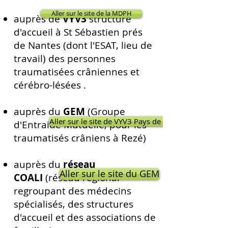
Aller sur le site de la MDPH
auprès de
VYV3
structure
d'accueil à St Sébastien prés
de Nantes (dont l'ESAT, lieu de
travail) des personnes
traumatisées crâniennes et
cérébro-lésées .
auprès du
GEM
(Groupe
Aller sur le site de VYV3 Pays de la Loire
d'Entraide Mutuelle, pour les
traumatisés crâniens à Rezé)
auprès du
réseau
Aller sur le site du GEM
COALI
(réseau régional
regroupant des médecins
spécialisés, des structures
d'accueil et des associations de