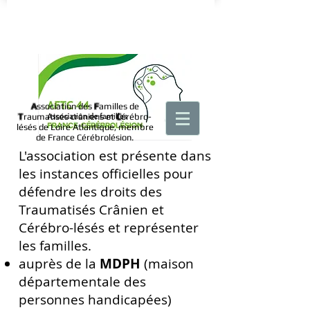
A
ssociation des
F
amilles de
T
raumatisés crâniens et
C
érébro-
lésés de Loire Atlantique, membre
de France Cérébrolésion.
L'association est présente dans
les instances officielles pour
défendre les droits des
Traumatisés Crânien et
Cérébro-lésés et représenter
les familles.
auprès de la
MDPH
(maison
départementale des
personnes handicapées)