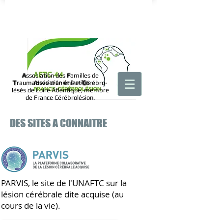
A
ssociation des
F
amilles de
T
raumatisés crâniens et
C
érébro-
lésés de Loire Atlantique, membre
de France Cérébrolésion.
DES SITES A CONNAITRE
PARVIS, le site de l'UNAFTC sur la
lésion cérébrale dite acquise (au
cours de la vie).