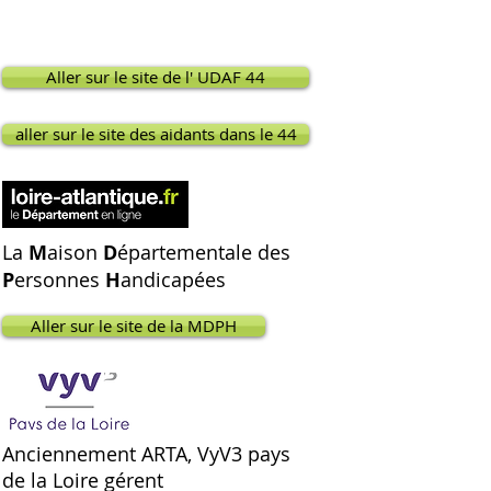
Aller sur le site de l' UDAF 44
aller sur le site des aidants dans le 44
La
M
aison
D
épartementale des
P
ersonnes
H
andicapées
Aller sur le site de la MDPH
Anciennement ARTA, VyV3 pays
de la Loire gérent