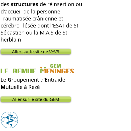
des
structures
de réinsertion ou
d'accueil de la personne
Traumatisée crânienne
et
cérébro--lésée dont l'ESAT de St
Sébastien ou la M.A.S de St
herblain
Aller sur le site de VYV3
Le
G
roupement d'
E
ntraide
M
utuelle à Rezé
Aller sur le site du GEM