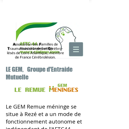
A
ssociation des
F
amilles de
T
raumatisés crâniens et
C
érébro-
lésés de Loire Atlantique, membre
de France Cérébrolésion.
LE GEM, Groupe d'Entraide
Mutuelle
Le GEM Remue méninge se
situe à Rezé et a un mode de
fonctionnement
autonome et