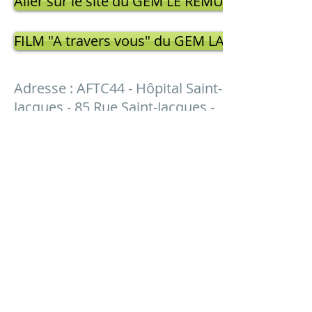
Aller sur le site du GEM LE REMUE MENINGE d
FILM "A travers vous" du GEM LA RE-NAISSANC
Adresse : AFTC44 - Hôpital Saint-
Jacques - 85 Rue Saint-Jacques -
44093 NANTES CEDEX 1
Téléphone :
07 50 69 20 36
Mail :
aftc44@gmail.com
Télécharger le formulaire d'adhésion et/ou de don
Retrouver L'AFTC44 sur notre page